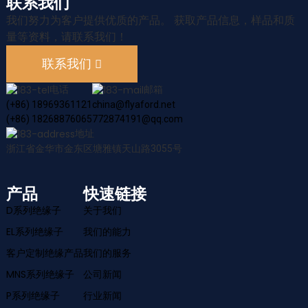
联系我们
我们努力为客户提供优质的产品。 获取产品信息，样品和质
量等资料，请联系我们！
联系我们
电话
邮箱
(+86) 18969361121
china@flyaford.net
(+86) 18268876065
772874191@qq.com
地址
浙江省金华市金东区塘雅镇天山路3055号
产品
快速链接
D系列绝缘子
关于我们
EL系列绝缘子
我们的能力
客户定制绝缘产品
我们的服务
MNS系列绝缘子
公司新闻
P系列绝缘子
行业新闻